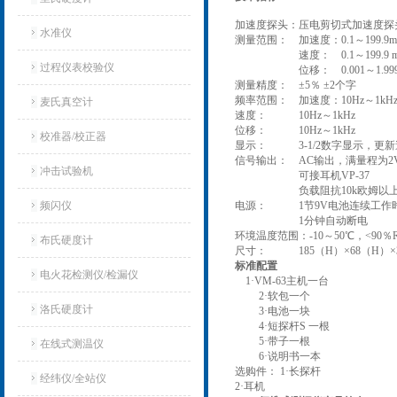
加速度探头：压电剪切式加速度探
水准仪
测量范围： 加速度：0.1～199.9m/s2
速度： 0.1～199.9 mm/
过程仪表校验仪
位移： 0.001～1.999 mm 
测量精度： ±5％ ±2个字
频率范围： 加速度：10Hz～1kHz（
麦氏真空计
速度： 10Hz～1kHz
位移： 10Hz～1kHz
校准器/校正器
显示： 3-1/2数字显示，更新
信号输出： AC输出，满量程为2
冲击试验机
可接耳机VP-37
负载阻抗10k欧姆以
频闪仪
电源： 1节9V电池连续工作时
1分钟自动断电
环境温度范围：-10～50℃，<90％
布氏硬度计
尺寸： 185（H）×68（H）×3
标准配置
电火花检测仪/检漏仪
1·VM-63主机一台
2·软包一个
洛氏硬度计
3·电池一块
4·短探杆S 一根
5·带子一根
在线式测温仪
6·说明书一本
选购件： 1·长探杆
经纬仪/全站仪
2·耳机