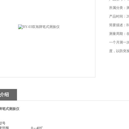
所属分类：测
产品时间：202
简要描述：B
测量周期：
一个月测一
度，以防突
介绍
旭牌笔式测振仪
型号
度范围
0
～40℃