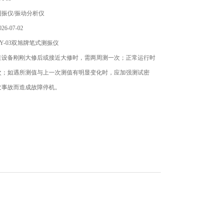
振仪/振动分析仪
6-07-02
Y-03双旭牌笔式测振仪
在设备刚刚大修后或接近大修时，需两周测一次；正常运行时
次；如遇所测值与上一次测值有明显变化时，应加强测试密
发事故而造成故障停机。