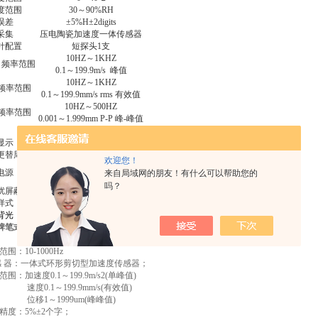
度范围
30
～90%RH
误差
±5%H±2digits
采集
压电陶瓷加速度一体传感器
针配置
短探头1支
10HZ
～1KHZ
 频率范围
0.1
～199.9m/s 峰值
10HZ
～1KHZ
频率范围
0.1
～199.9mm/s rms 有效值
10HZ
～500HZ
频率范围
0.001
～1.999mm P-P 峰-峰值
显示
3
位半数字显示
更替周期
1S
欢迎您！
2节CR2032电池
电源
来自局域网的朋友！有什么可以帮助您的
供电电压 6V
吗？
扰屏蔽
机身内喷涂高密度电磁屏蔽层
样式
按键式测量
背光
10
秒延迟
旭牌笔式测振仪
围：10-1000Hz
感 器：一体式环形剪切型加速度传感器；
围：加速度0.1～199.9m/s2(单峰值)
1～199.9mm/s(有效值)
1999um(峰峰值)
精度：5%±2个字；