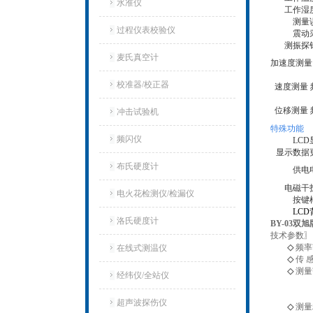
水准仪
工作湿
测量
过程仪表校验仪
震动
测振探
麦氏真空计
加速度测量
校准器/校正器
速度测量 
位移测量 
冲击试验机
特殊功能
频闪仪
LCD
显示数据
布氏硬度计
供电
电磁干
电火花检测仪/检漏仪
按键
LCD
洛氏硬度计
BY-03双
技术参数〗
◇
频率范
在线式测温仪
◇
传 
◇
测量范
经纬仪/全站仪
速度0.
位移1～
超声波探伤仪
◇
测量