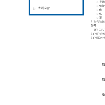
◇
显示
◇
保持
查看全部
◇
电 
◇
体 
◇
重 
〖型号选择
型号
BY-03A
BY-03V(速
BY-03D(位
您
您
联