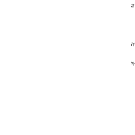
常
详
补