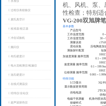
水准仪
机、风机、泵、
过程仪表校验仪
性检查；特别适
VG-200双旭牌
麦氏真空计
基本参数
校准器/校正器
产品型号
工作温度范围
0
冲击试验机
工作湿度范围
30
～
测量误差
±5%H
震动采集
压电陶瓷加
频闪仪
测振探针配置
短
10HZ
布氏硬度计
加速度测量 频率范围
0.1
～199
10HZ
速度测量 频率范围
电火花检测仪/检漏仪
0.1
～199.9m
10HZ
位移测量 频率范围
0.001
～1.99
洛氏硬度计
特殊功能
LCD
显示
3
位半
在线式测温仪
显示数据更替周期
2节CR
供电电源
经纬仪/全站仪
供电
电磁干扰屏蔽
机身内喷涂高
超声波探伤仪
按键样式
按键