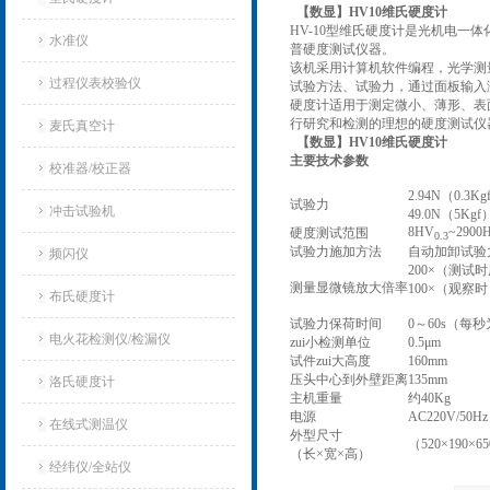
【数显】
HV10维氏硬度计
HV-10型维氏硬度计是光机电
水准仪
普硬度测试仪器。
该机采用计算机软件编程，光学测
过程仪表校验仪
试验方法、试验力，通过面板输入
硬度计适用于测定微小、薄形、表
行研究和检测的理想的硬度测试仪
麦氏真空计
【数显】
HV10维氏硬度计
主要技术参数
校准器/校正器
2.94N（0.3K
试验力
冲击试验机
49.0N（5Kgf
8HV
~2900
硬度测试范围
0.3
试验力施加方法
自动加卸试验
频闪仪
200×（测试
测量显微镜放大倍率
100×（观察
布氏硬度计
试验力保荷时间
0～60s（每
电火花检测仪/检漏仪
zui小检测单位
0.5μm
试件zui大高度
160mm
压头中心到外壁距离
135mm
洛氏硬度计
主机重量
约40Kg
电源
AC220V/50Hz
在线式测温仪
外型尺寸
（520×190×6
（长×宽×高）
经纬仪/全站仪