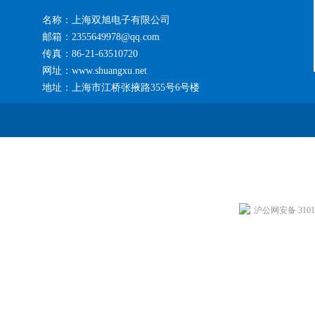
名称：上海双旭电子有限公司
邮箱：2355649978@qq.com
传真：86-21-63510720
网址：www.shuangxu.net
地址：上海市江桥张掖路355号6号楼
沪公网安备 31011